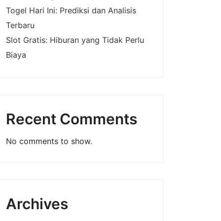
Togel Hari Ini: Prediksi dan Analisis
Terbaru
Slot Gratis: Hiburan yang Tidak Perlu
Biaya
Recent Comments
No comments to show.
Archives