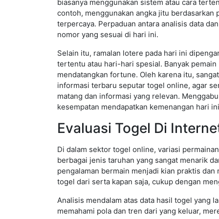
biasanya menggunakan sistem atau cara terte
contoh, menggunakan angka jitu berdasarkan 
terpercaya. Perpaduan antara analisis data da
nomor yang sesuai di hari ini.
Selain itu, ramalan lotere pada hari ini dipenga
tertentu atau hari-hari spesial. Banyak pema
mendatangkan fortune. Oleh karena itu, sangat
informasi terbaru seputar togel online, agar 
matang dan informasi yang relevan. Menggab
kesempatan mendapatkan kemenangan hari ini
Evaluasi Togel Di Interne
Di dalam sektor togel online, variasi permain
berbagai jenis taruhan yang sangat menarik da
pengalaman bermain menjadi kian praktis da
togel dari serta kapan saja, cukup dengan m
Analisis mendalam atas data hasil togel yang 
memahami pola dan tren dari yang keluar, mere