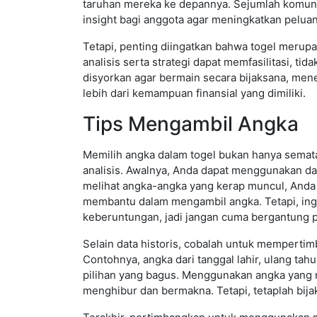
taruhan mereka ke depannya. Sejumlah komuni
insight bagi anggota agar meningkatkan pelu
Tetapi, penting diingatkan bahwa togel meru
analisis serta strategi dapat memfasilitasi, tid
disyorkan agar bermain secara bijaksana, mene
lebih dari kemampuan finansial yang dimiliki.
Tips Mengambil Angka
Memilih angka dalam togel bukan hanya semat
analisis. Awalnya, Anda dapat menggunakan dat
melihat angka-angka yang kerap muncul, Anda
membantu dalam mengambil angka. Tetapi, ing
keberuntungan, jadi jangan cuma bergantung p
Selain data historis, cobalah untuk memperti
Contohnya, angka dari tanggal lahir, ulang tah
pilihan yang bagus. Menggunakan angka yang 
menghibur dan bermakna. Tetapi, tetaplah bij