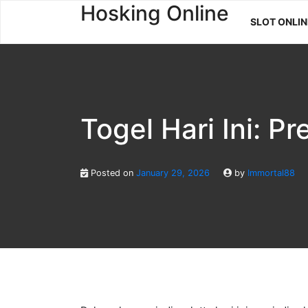
Skip
Hosking Online
SLOT ONLIN
to
content
Togel Hari Ini: Pr
Posted on
January 29, 2026
by
Immortal88