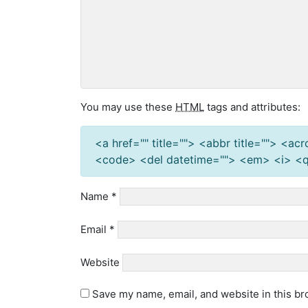
You may use these
HTML
tags and attributes:
<a href="" title=""> <abbr title=""> <a
<code> <del datetime=""> <em> <i> <q 
Name
*
Email
*
Website
Save my name, email, and website in this br