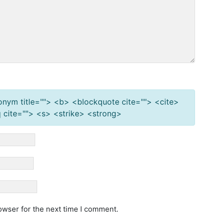
cronym title=""> <b> <blockquote cite=""> <cite>
cite=""> <s> <strike> <strong>
owser for the next time I comment.